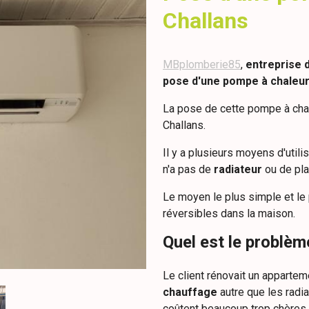
Challans
MBplomberie85
,
entreprise 
pose d'une pompe à chaleur
La pose de cette pompe à chal
Challans.
Il y a plusieurs moyens d'util
n'a pas de
radiateur
ou de pla
Le moyen le plus simple et le
réversibles dans la maison.
Quel est le problèm
Le client rénovait un appartem
chauffage
autre que les radi
coûtent beaucoup trop chères.