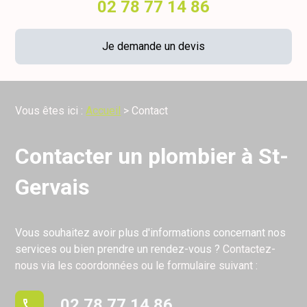
02 78 77 14 86
Je demande un devis
Vous êtes ici :
Accueil
> Contact
Contacter un plombier à St-
Gervais
Vous souhaitez avoir plus d'informations concernant nos
services ou bien prendre un rendez-vous ?
Contactez-
nous via les coordonnées ou le formulaire suivant :
02 78 77 14 86
phone